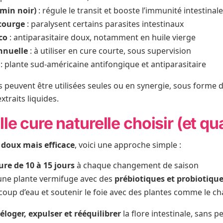
umin noir)
: régule le transit et booste l’immunité intestinal
courge
: paralysent certains parasites intestinaux
co
: antiparasitaire doux, notamment en huile vierge
nnuelle
: à utiliser en cure courte, sous supervision
: plante sud-américaine antifongique et antiparasitaire
 peuvent être utilisées seules ou en synergie, sous forme d
xtraits liquides.
le cure naturelle choisir (et qu
t doux mais efficace
, voici une approche simple :
ure de 10 à 15 jours
à chaque changement de saison
ne plante vermifuge avec des
prébiotiques et probiotiqu
coup d’eau et soutenir le foie avec des plantes comme le c
éloger, expulser et rééquilibrer
la flore intestinale, sans p