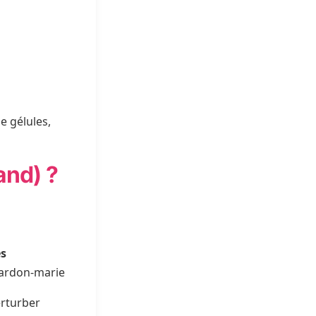
e
e gélules,
and) ?
es
hardon-marie
erturber