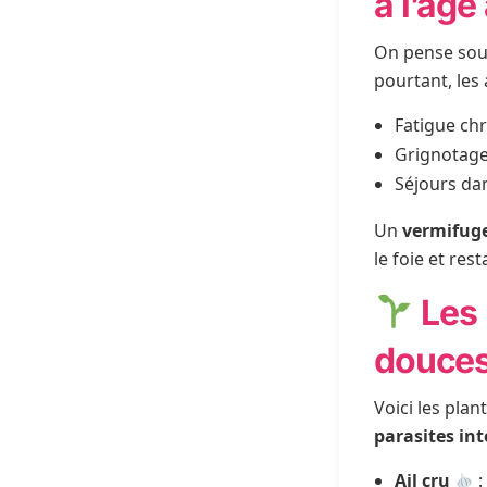
à l’âge
On pense souv
pourtant, les
Fatigue ch
Grignotage
Séjours dan
Un
vermifug
le foie et rest
Les 
douce
Voici les pla
parasites in
Ail cru
: