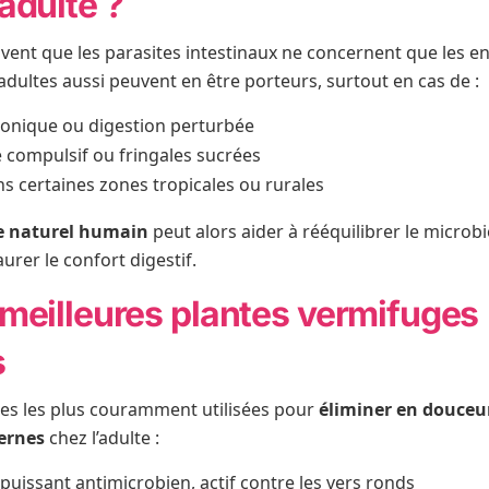
 adulte ?
ent que les parasites intestinaux ne concernent que les e
 adultes aussi peuvent en être porteurs, surtout en cas de :
ronique ou digestion perturbée
 compulsif ou fringales sucrées
s certaines zones tropicales ou rurales
e naturel humain
peut alors aider à rééquilibrer le microbi
aurer le confort digestif.
meilleures plantes vermifuges
s
ntes les plus couramment utilisées pour
éliminer en douceur
ternes
chez l’adulte :
 puissant antimicrobien, actif contre les vers ronds