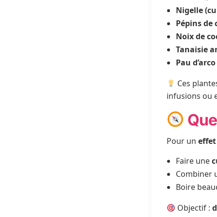
Nigelle (c
Pépins de 
Noix de co
Tanaisie a
Pau d’arco
Ces plantes
infusions ou e
Quel
Pour un
effe
Faire une
c
Combiner u
Boire beau
Objectif :
d