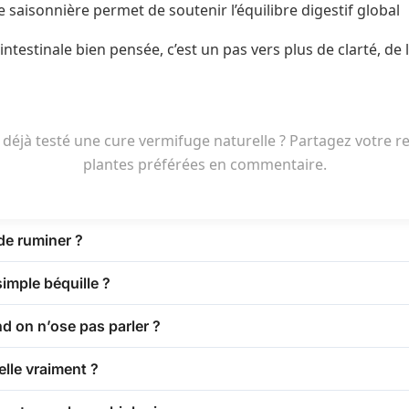
 saisonnière permet de soutenir l’équilibre digestif global
ntestinale bien pensée, c’est un pas vers plus de clarté, de
déjà testé une cure vermifuge naturelle ? Partagez votre re
plantes préférées en commentaire.
 de ruminer ?
imple béquille ?
nd on n’ose pas parler ?
elle vraiment ?