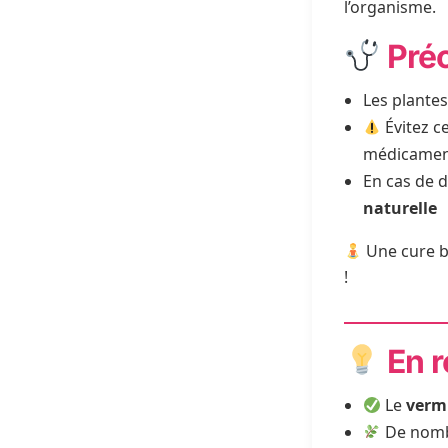
l’organisme.
Préc
Les plante
Évitez c
médicamen
En cas de 
naturelle
Une cure b
!
En 
Le
verm
De nombr