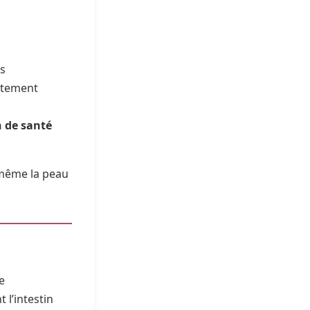
es
aitement
n de santé
 même la peau
e
 l’intestin