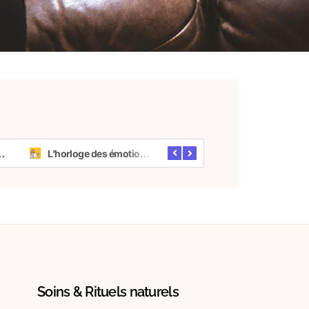
aire : que signifie-t-elle vraiment ?
L’horloge des émotions : comment nos humeurs suivent une chronobiologie
Le syndrome de la femme chargée : surcharge mentale & équilibre hormonal
Soins & Rituels naturels