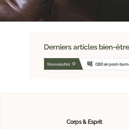
Derniers articles bien-êtr
Bien-être hormonal au féminin : comprendre ses cycles et agir
Nouveautés
Fasting émotionnel : et si jeûner c’était aussi arrêter de ruminer ?
Corps & Esprit