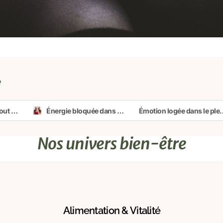
e
CBD en post-burnout : outil d’accompagnement ou simple béquille ?
Énergie bloquée dans la gorge : que dit le corps quand on n’ose pas parler ?
Émotion logée dans le plexus sol
Nos univers bien-être
Alimentation & Vitalité