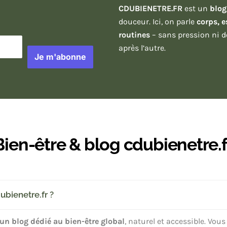
CDUBIENETRE.FR
est un
blog
douceur. Ici, on parle
corps, e
routines
– sans pression ni d
après l’autre.
Je m'abonne
Bien-être & blog cdubienetre.f
ubienetre.fr ?
 un blog dédié au bien-être global
, naturel et accessible. Vous