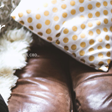
r
r
, soins naturels, CBD…
.